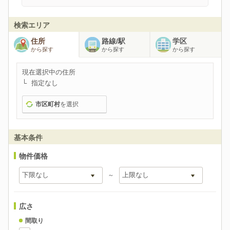
検索エリア
住所
路線/駅
学区
から探す
から探す
から探す
現在選択中の住所
指定なし
市区町村
を選択
基本条件
物件価格
～
広さ
間取り