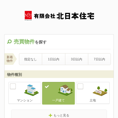
売買物件
を探す
新着
指定なし
1日以内
3日以内
7日以内
物件
物件種別
マンション
一戸建て
土地
もっと見る