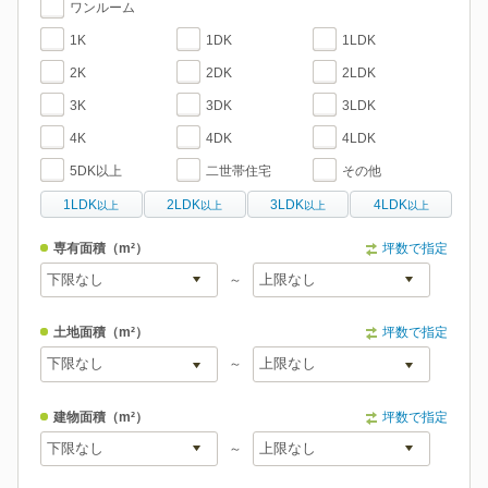
ワンルーム
1K
1DK
1LDK
2K
2DK
2LDK
3K
3DK
3LDK
4K
4DK
4LDK
5DK以上
二世帯住宅
その他
1LDK
2LDK
3LDK
4LDK
以上
以上
以上
以上
専有面積
（m²）
坪数で指定
～
土地面積
（m²）
坪数で指定
～
建物面積
（m²）
坪数で指定
～