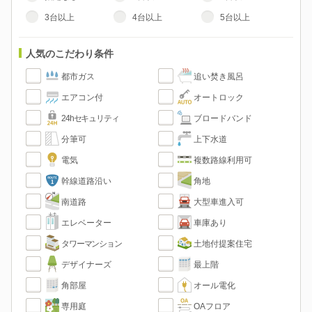
3台以上
4台以上
5台以上
人気のこだわり条件
都市ガス
追い焚き風呂
エアコン付
オートロック
24hセキュリティ
ブロードバンド
分筆可
上下水道
電気
複数路線利用可
幹線道路沿い
角地
南道路
大型車進入可
エレベーター
車庫あり
タワーマンション
土地付提案住宅
デザイナーズ
最上階
角部屋
オール電化
専用庭
OAフロア