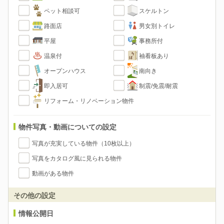
ペット相談可
スケルトン
路面店
男女別トイレ
平屋
事務所付
温泉付
袖看板あり
オープンハウス
南向き
即入居可
制震/免震/耐震
リフォーム・リノベーション物件
物件写真・動画についての設定
写真が充実している物件（10枚以上）
写真をカタログ風に見られる物件
動画がある物件
その他の設定
情報公開日